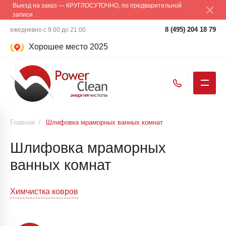
Выезд на заказ — КРУГЛОСУТОЧНО, по предварительной
записи
8 (495) 204 18 79
ежедневно с 9:00 до 21:00
Хорошее место 2025
Главная
/
Шлифовка мраморных ванных комнат
Шлифовка мраморных
ванных комнат
Навигация
Химчистка ковров
по
записям