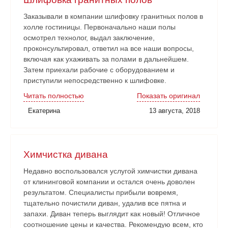
Заказывали в компании шлифовку гранитных полов в
холле гостиницы. Первоначально наши полы
осмотрел технолог, выдал заключение,
проконсультировал, ответил на все наши вопросы,
включая как ухаживать за полами в дальнейшем.
Затем приехали рабочие с оборудованием и
приступили непосредственно к шлифовке.
Нареканий никаких нет. Рабочие аккуратные, все
Читать полностью
Показать оригинал
наши замечания и пожелания учитывали. Работа
Екатерина
13 августа, 2018
сдана в срок. Очень довольны!
Химчистка дивана
Недавно воспользовался услугой химчистки дивана
от клининговой компании и остался очень доволен
результатом. Специалисты прибыли вовремя,
тщательно почистили диван, удалив все пятна и
запахи. Диван теперь выглядит как новый! Отличное
соотношение цены и качества. Рекомендую всем, кто