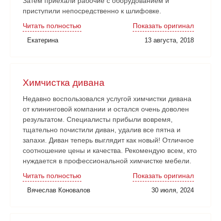
Затем приехали рабочие с оборудованием и
приступили непосредственно к шлифовке.
Нареканий никаких нет. Рабочие аккуратные, все
Читать полностью
Показать оригинал
наши замечания и пожелания учитывали. Работа
Екатерина
13 августа, 2018
сдана в срок. Очень довольны!
Химчистка дивана
Недавно воспользовался услугой химчистки дивана
от клининговой компании и остался очень доволен
результатом. Специалисты прибыли вовремя,
тщательно почистили диван, удалив все пятна и
запахи. Диван теперь выглядит как новый! Отличное
соотношение цены и качества. Рекомендую всем, кто
нуждается в профессиональной химчистке мебели.
Читать полностью
Показать оригинал
Вячеслав Коновалов
30 июля, 2024