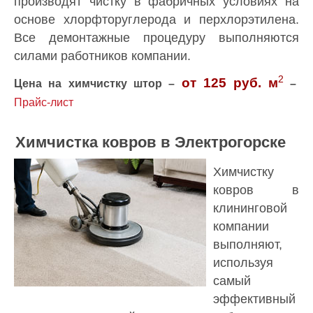
производят чистку в фабричных условиях на
основе хлорфторуглерода и перхлорэтилена.
Все демонтажные процедуру выполняются
силами работников компании.
2
от 125 руб.
м
Цена на химчистку штор –
–
Прайс-лист
Химчистка ковров в Электрогорске
Химчистку
ковров в
клининговой
компании
выполняют,
используя
самый
эффективный