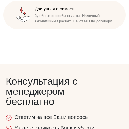
Доступная стоимость
Безупречная репутация
Удобные способы оплаты. Наличный,
Исполнители проходят инструктаж,
безналичный расчет. Работаем по договору
обучены бережно относиться к имуществу
заказчика. Соблюдаем сроки
Консультация с
менеджером
бесплатно
Ответим
на все
Ваши вопросы
Узнаете
стоимость
Вашей уборки