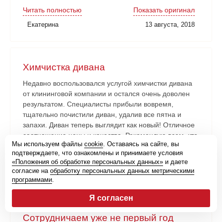
Нареканий никаких нет. Рабочие аккуратные, все
Читать полностью
Показать оригинал
наши замечания и пожелания учитывали. Работа
Екатерина
13 августа, 2018
сдана в срок. Очень довольны!
Химчистка дивана
Недавно воспользовался услугой химчистки дивана
от клининговой компании и остался очень доволен
результатом. Специалисты прибыли вовремя,
тщательно почистили диван, удалив все пятна и
запахи. Диван теперь выглядит как новый! Отличное
соотношение цены и качества. Рекомендую всем, кто
Мы используем файлы
cookie
. Оставаясь на сайте, вы
нуждается в профессиональной химчистке мебели.
подтверждаете, что ознакомлены и принимаете условия
Читать полностью
Показать оригинал
«Положения об обработке персональных данных»
и даете
согласие на
обработку персональных данных метрическими
Вячеслав Коновалов
30 июля, 2024
программами
.
Я согласен
Сотрудничаем уже не первый год