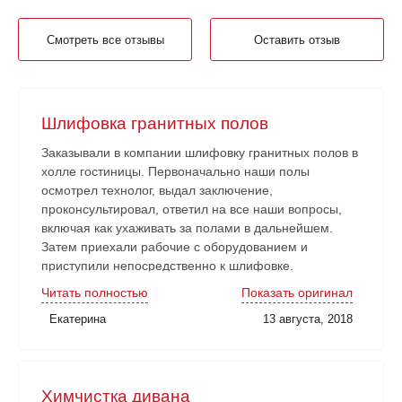
Смотреть все отзывы
Оставить отзыв
Шлифовка гранитных полов
Заказывали в компании шлифовку гранитных полов в
холле гостиницы. Первоначально наши полы
осмотрел технолог, выдал заключение,
проконсультировал, ответил на все наши вопросы,
включая как ухаживать за полами в дальнейшем.
Затем приехали рабочие с оборудованием и
приступили непосредственно к шлифовке.
Нареканий никаких нет. Рабочие аккуратные, все
Читать полностью
Показать оригинал
наши замечания и пожелания учитывали. Работа
Екатерина
13 августа, 2018
сдана в срок. Очень довольны!
Химчистка дивана