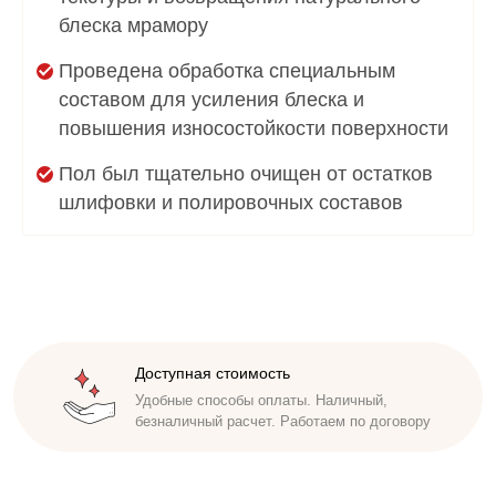
блеска мрамору
Проведена обработка специальным
составом для усиления блеска и
повышения износостойкости поверхности
Пол был тщательно очищен от остатков
шлифовки и полировочных составов
Доступная стоимость
Безупречная репутация
Удобные способы оплаты. Наличный,
Исполнители проходят инструктаж,
безналичный расчет. Работаем по договору
обучены бережно относиться к имуществу
заказчика. Соблюдаем сроки