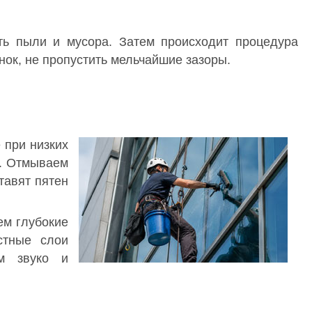
ть пыли и мусора. Затем происходит процедура
нок, не пропустить мельчайшие зазоры.
 при низких
у. Отмываем
тавят пятен
ем глубокие
стные слои
ем звуко и