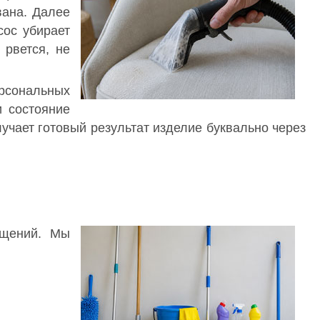
вана. Далее
сос убирает
рвется, не
ерсональных
и состояние
учает готовый результат изделие буквально через
ещений. Мы