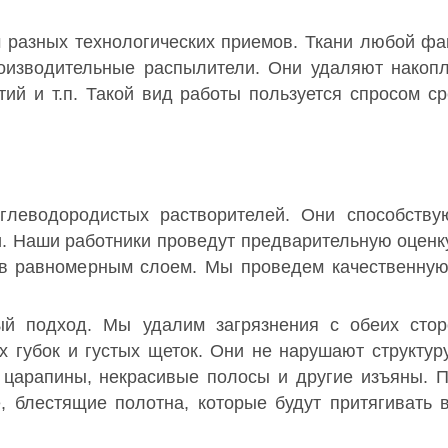
 разных технологических приемов. Ткани любой фа
оизводительные распылители. Они удаляют накоп
тий и т.п. Такой вид работы пользуется спросом с
глеводородистых растворителей. Они способству
и. Наши работники проведут предварительную оценк
ав равномерным слоем. Мы проведем качественную
ый подход. Мы удалим загрязнения с обеих стор
 губок и густых щеток. Они не нарушают структуру
т царапины, некрасивые полосы и другие изъяны.
 блестящие полотна, которые будут притягивать 