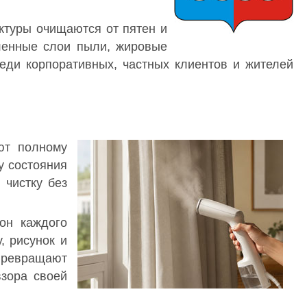
ктуры очищаются от пятен и
ленные слои пыли, жировые
реди корпоративных, частных клиентов и жителей
ют полному
у состояния
 чистку без
он каждого
, рисунок и
 Превращают
взора своей