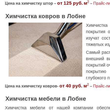
2
от 125 руб.
м
Цена на химчистку штор –
–
Прайс-ли
Химчистка ковров в Лобне
Химчистка
покрытия о
изучат сос
тяжелых из
Самый расп
внешний в
покрытий о
покрытию 
глубокого 
2
от 40 руб. м
Цена на химчистку ковров-
–
Прайс-ли
Химчистка мебели в Лобне
Химчистка мебели от нашей компании обесп