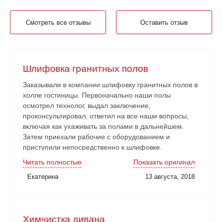
Смотреть все отзывы
Оставить отзыв
Шлифовка гранитных полов
Заказывали в компании шлифовку гранитных полов в
холле гостиницы. Первоначально наши полы
осмотрел технолог, выдал заключение,
проконсультировал, ответил на все наши вопросы,
включая как ухаживать за полами в дальнейшем.
Затем приехали рабочие с оборудованием и
приступили непосредственно к шлифовке.
Нареканий никаких нет. Рабочие аккуратные, все
Читать полностью
Показать оригинал
наши замечания и пожелания учитывали. Работа
Екатерина
13 августа, 2018
сдана в срок. Очень довольны!
Химчистка дивана