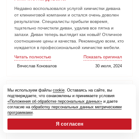
Недавно воспользовался услугой химчистки дивана
от клининговой компании и остался очень доволен
результатом. Специалисты прибыли вовремя,
тщательно почистили диван, удалив все пятна и
запахи. Диван теперь выглядит как новый! Отличное
соотношение цены и качества. Рекомендую всем, кто
нуждается в профессиональной химчистке мебели.
Читать полностью
Показать оригинал
Вячеслав Коновалов
30 июля, 2024
Мы используем файлы
cookie
. Оставаясь на сайте, вы
Сотрудничаем уже не первый год
подтверждаете, что ознакомлены и принимаете условия
«Положения об обработке персональных данных»
и даете
Отличная клининговая компания. Ответственно
согласие на
обработку персональных данных метрическими
подходят к каждому заказу, сотрудничаем уже не
программами
.
первый год. Рекомендую!
Я согласен