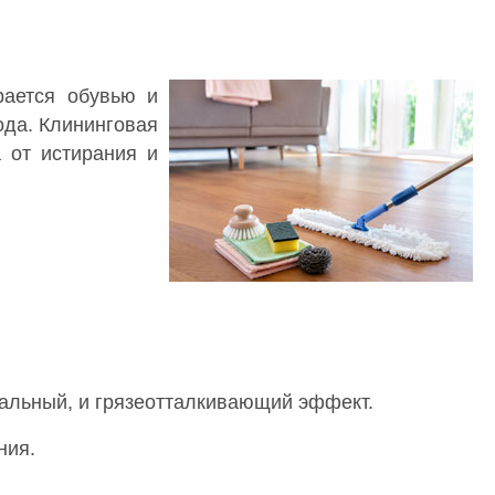
рается обувью и
ода. Клининговая
а от истирания и
иальный, и грязеотталкивающий эффект.
ния.