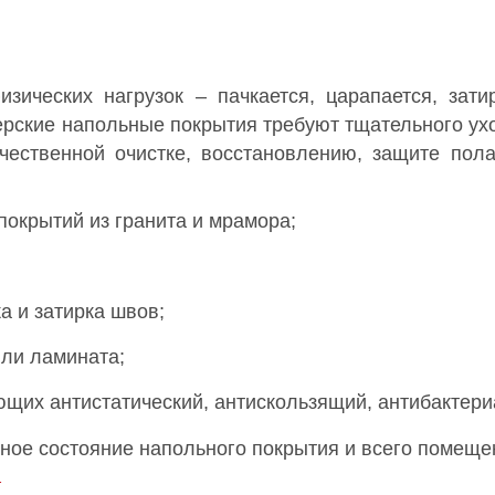
ических нагрузок – пачкается, царапается, зати
ерские напольные покрытия требуют тщательного ух
ачественной очистке, восстановлению, защите пол
покрытий из гранита и мрамора;
а и затирка швов;
или ламината;
щих антистатический, антискользящий, антибактер
ное состояние напольного покрытия и всего помеще
т