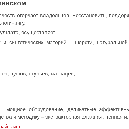
менском
честв огорчает владельцев. Восстановить, поддер
 клинингу.
ультата, осуществляет:
 и синтетических материй – шерсти, натуральной
ел, пуфов, стульев, матрацев;
 – мощное оборудование, деликатные эффективн
ства и методику – экстракторная влажная, пенная ил
райс-лист