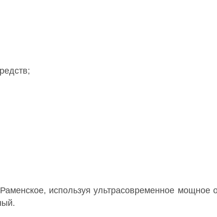
редств;
и Раменское, используя ультрасовременное мощное 
ный.