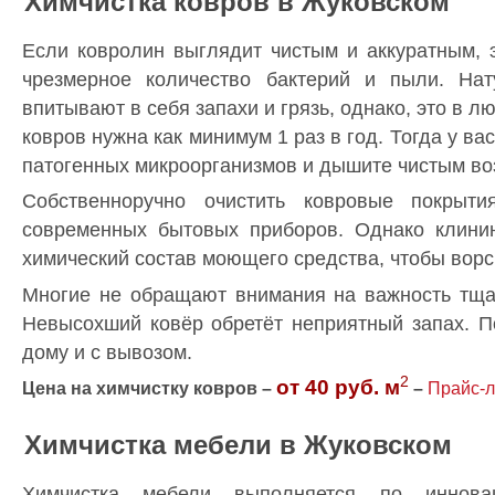
Химчистка ковров в Жуковском
Если ковролин выглядит чистым и аккуратным, э
чрезмерное количество бактерий и пыли. Нат
впитывают в себя запахи и грязь, однако, это в 
ковров нужна как минимум 1 раз в год. Тогда у ва
патогенных микроорганизмов и дышите чистым во
Собственноручно очистить ковровые покрыт
современных бытовых приборов. Однако клини
химический состав моющего средства, чтобы ворс
Многие не обращают внимания на важность тщат
Невысохший ковёр обретёт неприятный запах. П
дому и с вывозом.
2
от 40 руб. м
Цена на химчистку ковров –
–
Прайс-л
Химчистка мебели в Жуковском
Химчистка мебели выполняется по иннова